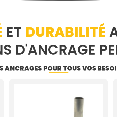
É
ET
DURABILITÉ
A
NS D'ANCRAGE P
S ANCRAGES POUR TOUS VOS BESO
Plage
de
prix :
19.75$
à
72.98$