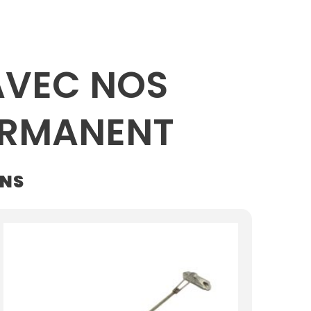
VEC NOS
ERMANENT
INS
Plage
de
prix :
24.99$
à
105.00$