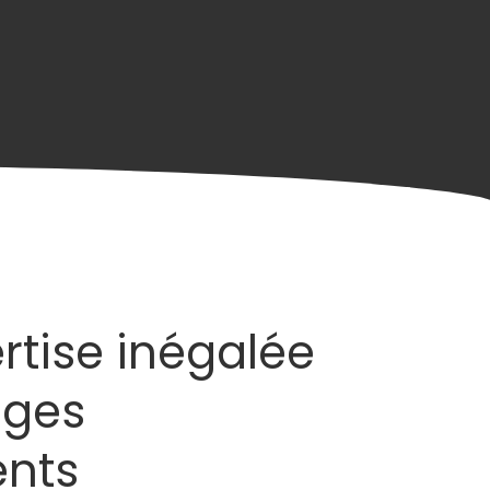
rtise inégalée
ages
nts