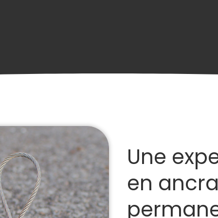
Une expe
en ancr
permane