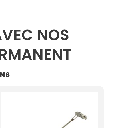
VEC NOS
ERMANENT
INS
Plage
de
prix :
24.99$
à
105.00$