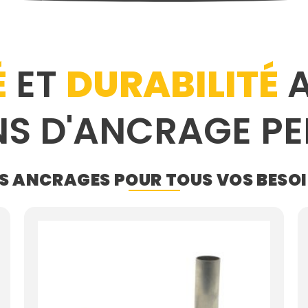
É
ET
DURABILITÉ
A
NS D'ANCRAGE P
S ANCRAGES POUR TOUS VOS BESO
Plage
de
prix :
19.75$
à
72.98$