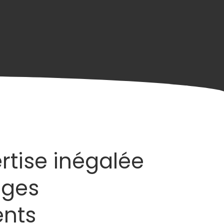
rtise inégalée
ages
nts