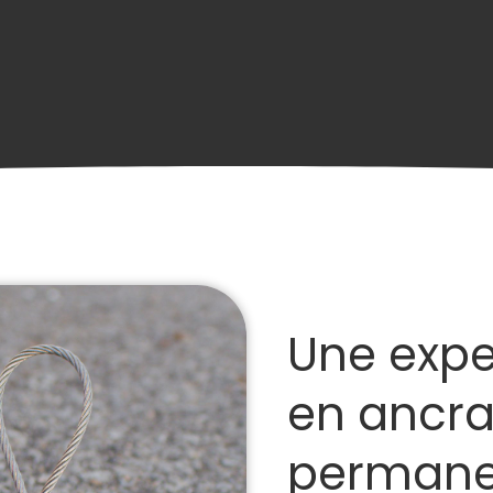
Une expe
en ancr
permane