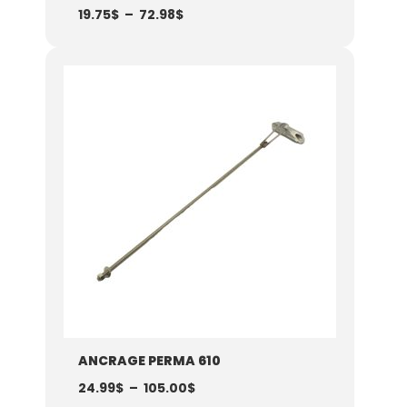
19.75
$
–
72.98
$
Plage
de
prix :
24.99$
à
105.00$
ANCRAGE PERMA 610
24.99
$
–
105.00
$