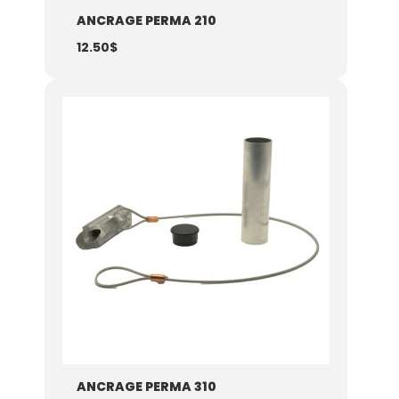
ANCRAGE PERMA 210
12.50
$
Plage
de
prix :
19.75$
à
72.98$
ANCRAGE PERMA 310