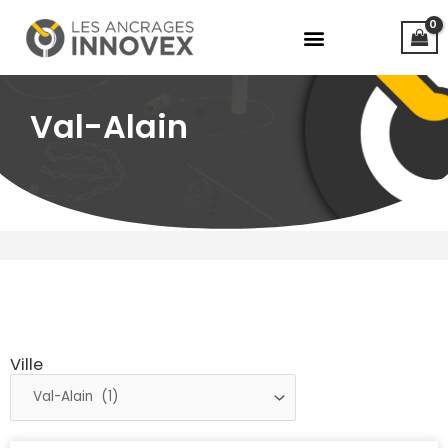
Aller
au
contenu
Val-Alain
Ville
Ville